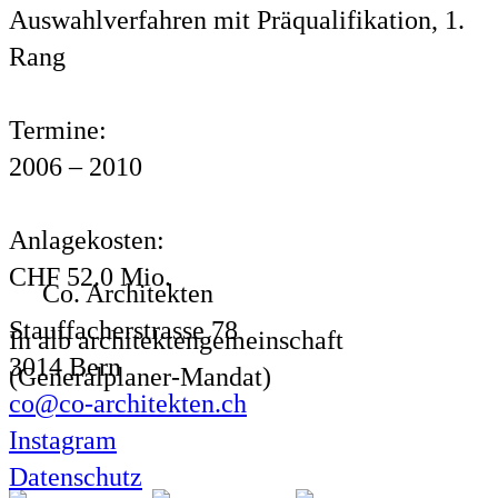
Auswahlverfahren mit Präqualifikation, 1.
Rang
Termine:
2006 – 2010
Anlagekosten:
CHF 52.0 Mio.
Co. Architekten
Stauffacherstrasse 78
In alb architektengemeinschaft
3014 Bern
(Generalplaner-Mandat)
co@co-architekten.ch
Instagram
Datenschutz